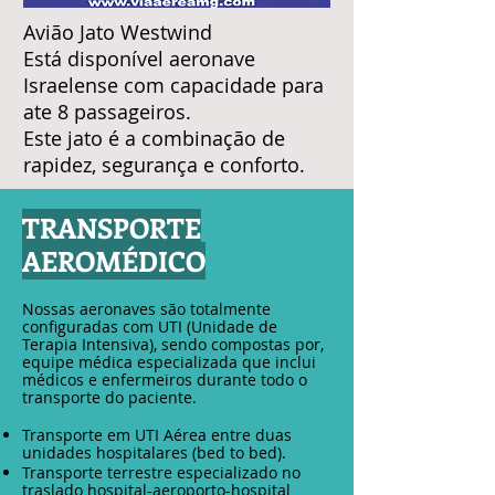
Avião Jato Westwind
Está disponível aeronave
Israelense com capacidade para
ate 8 passageiros.
Este jato é a combinação de
rapidez, segurança e conforto.
TRANSPORTE
AEROMÉDICO
Nossas aeronaves são totalmente
configuradas com UTI (Unidade de
Terapia Intensiva), sendo compostas por,
equipe médica especializada que inclui
médicos e enfermeiros durante todo o
transporte do paciente.
Transporte em UTI Aérea entre duas
unidades hospitalares (bed to bed).
Transporte terrestre especializado no
traslado hospital-aeroporto-hospital