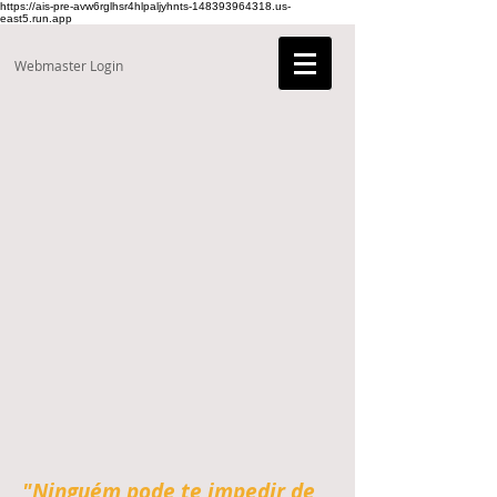
https://ais-pre-avw6rglhsr4hlpaljyhnts-148393964318.us-
east5.run.app
Webmaster Login
"Ninguém pode te impedir de