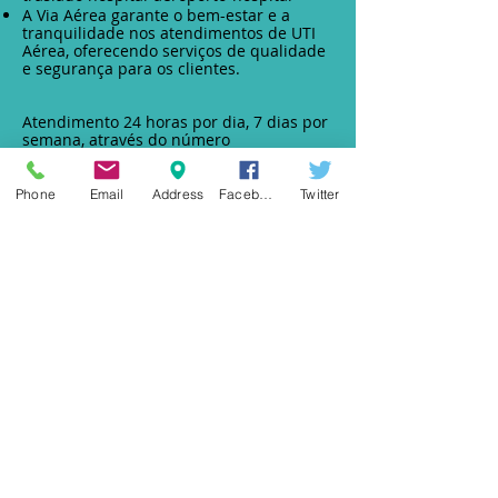
A Via Aérea garante o bem-estar e a
tranquilidade nos atendimentos de UTI
Aérea, oferecendo serviços de qualidade
e segurança para os clientes.
Atendimento 24 horas por dia, 7 dias por
semana, através do número
31.9.9880.4720
Phone
Email
Address
Facebook
Twitter