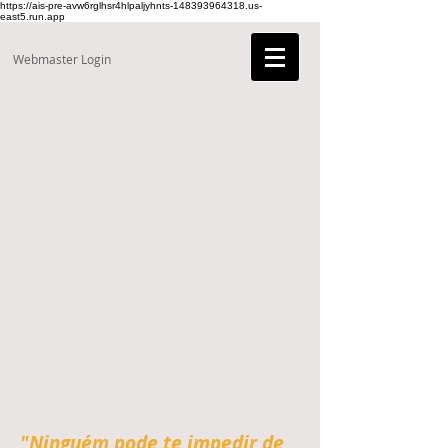
https://ais-pre-avw6rglhsr4hlpaljyhnts-148393964318.us-
east5.run.app
Webmaster Login
"Ninguém pode te impedir de