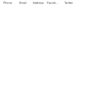
Phone
Email
Address
Facebook
Twitter
VIVO
(31) 9.9880.4720
CNPJ
13.364.718
/0001-09
Contato
contato@viaaereamg.com