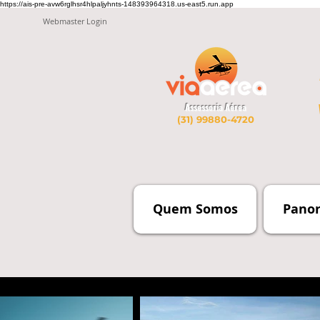
https://ais-pre-avw6rglhsr4hlpaljyhnts-148393964318.us-east5.run.app
Webmaster Login
Assessoria Aérea
(31) 99880-4720
Quem Somos
Pano