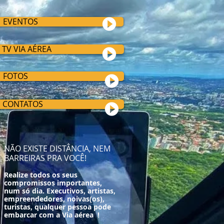
EVENTOS
TV VIA AÉREA
FOTOS
CONTATOS
NÃO EXISTE DISTÂNCIA, NEM
BARREIRAS PRA VOCÊ!
Realize todos os seus
compromissos importantes,
num só dia. Executivos, artistas,
empreendedores, noivas(os),
turistas, qualquer pessoa pode
embarcar com a Via aérea !​​​​​ ​