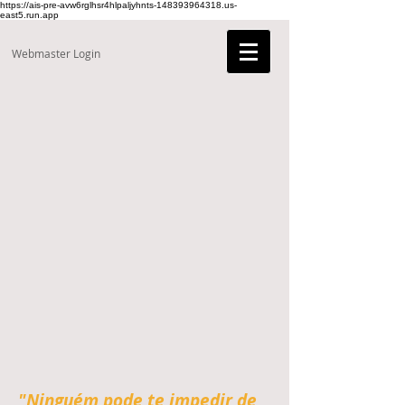
https://ais-pre-avw6rglhsr4hlpaljyhnts-148393964318.us-
east5.run.app
Webmaster Login
"Ninguém pode te impedir de