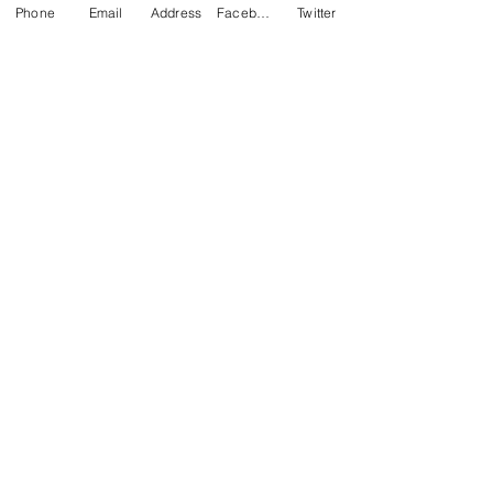
Phone
Email
Address
Facebook
Twitter
VIVO
(31) 9.9880.4720
CNPJ
13.364.718
/0001-09
Contato
contato@viaaereamg.com