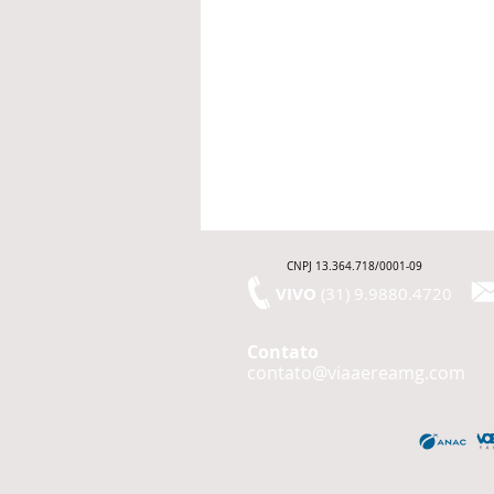
CNPJ 13.364.718/0001-09
VIVO
(31) 9.9880.4720
Contato
contato@viaaereamg.com