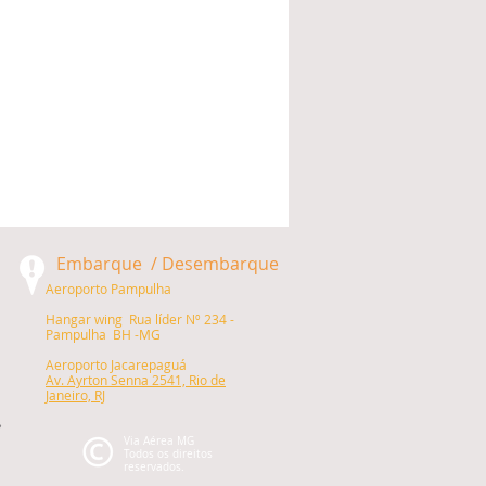
Embarque / Desembarque
Aeroporto Pampulha
Hangar wing Rua líder Nº 234 -
Pampulha BH -MG
Aeroporto Jacarepaguá
Av. Ayrton Senna 2541, Rio de
Janeiro, RJ
Via Aérea MG
Todos os direitos
reservados.