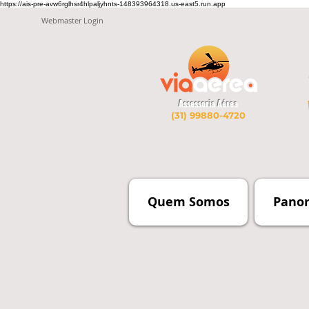
https://ais-pre-avw6rglhsr4hlpaljyhnts-148393964318.us-east5.run.app
Webmaster Login
Assessoria Aérea
(31) 99880-4720
Quem Somos
Pano