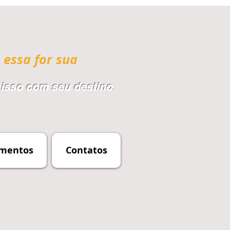
 essa for sua
sso com seu destino
.
mentos
Contatos