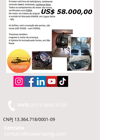
VIVO
(31) 9.9880.4720
CNPJ
13.364.718
/0001-09
Contato
contato@viaaereamg.com