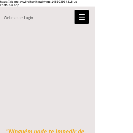
https://ais-pre-avw6rglhsr4hlpaljyhnts-148393964318.us-
east5.run.app
Webmaster Login
"Ninguém pode te impedir de